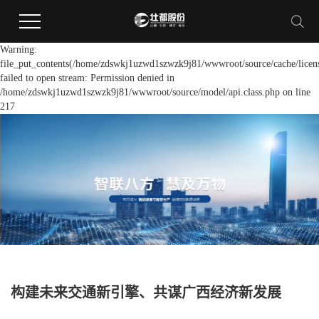
Warning:
file_put_contents(/home/zdswkj1uzwd1szwzk9j81/wwwroot/source/cache/licen
failed to open stream: Permission denied in
/home/zdswkj1uzwd1szwzk9j81/wwwroot/source/model/api.class.php on line
217
构建未来交通新引擎、共谋广西经济新发展