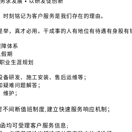
务求发展
•
以研发促创新
，时刻铭记为客户服务是我们存在的理由。
是举，真才必用。干成事的人有地位有待遇有身股有
保障体系
人假期
职业生涯规划
设备研发、施工安装、售后运维等；
和疑难问题解答；
、维护；
时不间断值班制度
建立快速服务响应机制；
,
函均可受理客户服务信息
;