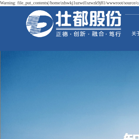
Warning: file_put_contents(/home/zdswkj1uzwd1szwzk9j81/wwwroot/source/cac
关