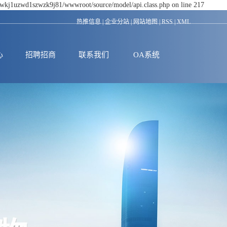
dswkj1uzwd1szwzk9j81/wwwroot/source/model/api.class.php on line 217
热推信息
|
企业分站
|
网站地图
|
RSS
|
XML
心
招聘招商
联系我们
OA系统