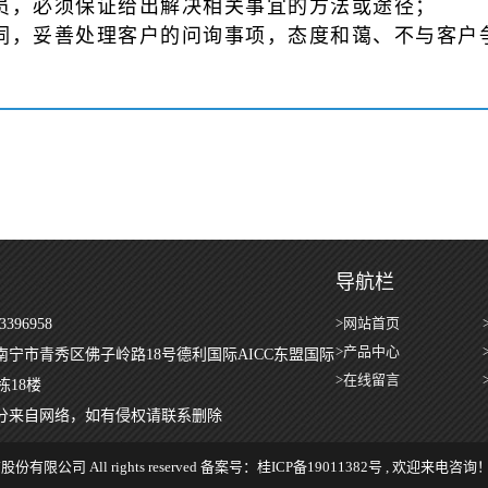
员，必须保证给出解决相关事宜的方法或途径；
词，妥善处理客户的问询事项，态度和蔼、不与客户
导航栏
>网站首页
396958
>产品中心
南宁市青秀区佛子岭路18号德利国际AICC东盟国际
>在线留言
栋18楼
分来自网络，如有侵权请联系删除
股份有限公司 All rights reserved 备案号：
桂ICP备19011382号
, 欢迎来电咨询