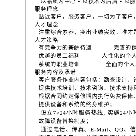
以品质为中心
•
以技术为后盾
•
以服
服务理念
贴近客户，服务客户，一切为了客户
人才理念
注重综合素养，突出业绩实效。唯才
人才策略
有竞争力的薪酬待遇
完善的
优越的员工福利
人性化的个
系统的职业培训
全面的个人
服务内容及承诺
客户服务作业内容包括：勘查设计、
提供技术培训、技术咨询、技术支持
根据合同约定保修期内执行免费保修
提供设备和系统的终身维护；
设立
小时服务热线
实施
小
7×24
,
24
故障设备替换制度；
通过电话、传真、
、
、信
E-Mail
QQ