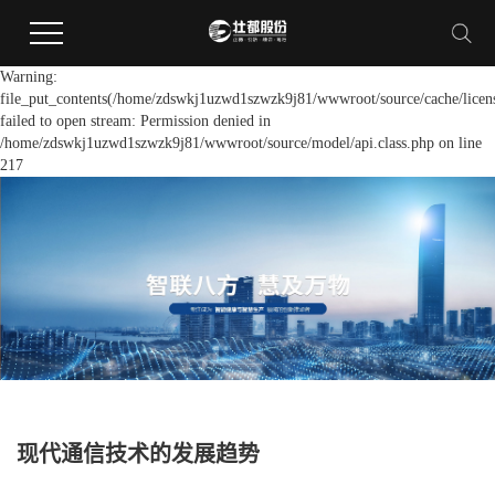
Warning:
file_put_contents(/home/zdswkj1uzwd1szwzk9j81/wwwroot/source/cache/licen
failed to open stream: Permission denied in
/home/zdswkj1uzwd1szwzk9j81/wwwroot/source/model/api.class.php on line
217
现代通信技术的发展趋势