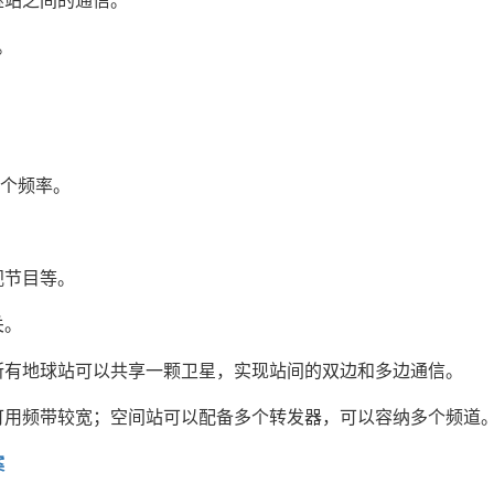
继站之间的通信。
。
一个频率。
视节目等。
关。
所有地球站可以共享一颗卫星，实现站间的双边和多边通信。
可用频带较宽；空间站可以配备多个转发器，可以容纳多个频道
案