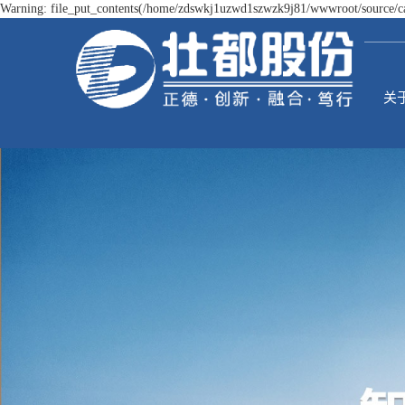
Warning: file_put_contents(/home/zdswkj1uzwd1szwzk9j81/wwwroot/source/cac
关