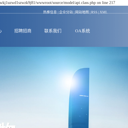
dswkj1uzwd1szwzk9j81/wwwroot/source/model/api.class.php on line 217
热推信息
|
企业分站
|
网站地图
|
RSS
|
XML
心
招聘招商
联系我们
OA系统