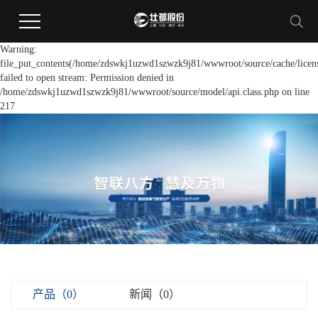
Warning:
file_put_contents(/home/zdswkj1uzwd1szwzk9j81/wwwroot/source/cache/licen
failed to open stream: Permission denied in
/home/zdswkj1uzwd1szwzk9j81/wwwroot/source/model/api.class.php on line
217
产品（0）
新闻（0）