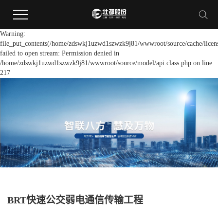
Warning:
file_put_contents(/home/zdswkj1uzwd1szwzk9j81/wwwroot/source/cache/licen
failed to open stream: Permission denied in
/home/zdswkj1uzwd1szwzk9j81/wwwroot/source/model/api.class.php on line
217
BRT快速公交弱电通信传输工程